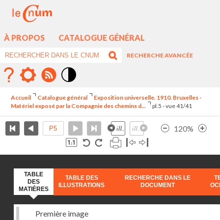
À PROPOS
CATALOGUE GÉNÉRAL
RECHERCHE AVANCÉE
Mode
contraste
Accueil
Catalogue général
Exposition universelle. 1910. Bruxelles -
élévé
Matériel exposé par la Compagnie des chemins d...
pl.5 - vue 41/41
120%
TABLE
TABLE DES
RECHERCHE DANS LE
T
DES
ILLUSTRATIONS
DOCUMENT
OC
MATIÈRES
Première image