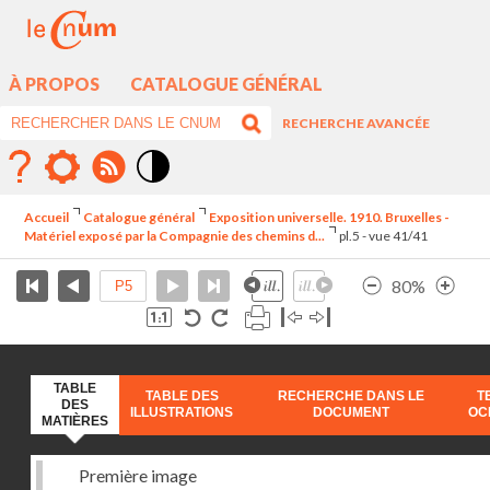
À PROPOS
CATALOGUE GÉNÉRAL
RECHERCHE AVANCÉE
Mode
contraste
Accueil
Catalogue général
Exposition universelle. 1910. Bruxelles -
élévé
Matériel exposé par la Compagnie des chemins d...
pl.5 - vue 41/41
80%
TABLE
TABLE DES
RECHERCHE DANS LE
T
DES
ILLUSTRATIONS
DOCUMENT
OC
MATIÈRES
Première image