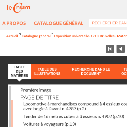
À PROPOS
CATALOGUE GÉNÉRAL
Accueil
Catalogue général
Exposition universelle. 1910. Bruxelles - Maté
TABLE
TABLE DES
RECHERCHE DANS LE
T
DES
ILLUSTRATIONS
DOCUMENT
OC
MATIÈRES
Première image
PAGE DE TITRE
Locomotive à marchandises compound à 4 essieux co
avec bogie à l'avant n. 4787
(p.2)
Tender de 16 mètres cubes à 3 essieux n. 4902
(p.10)
Voitures à voyageurs
(p.13)