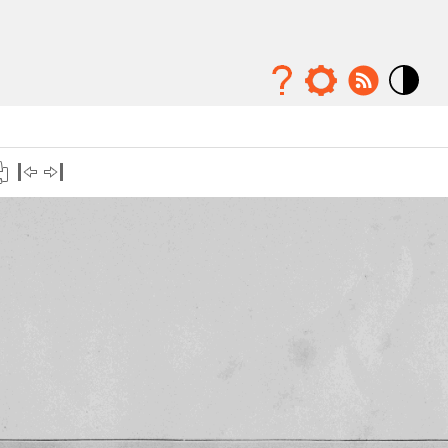
Mode
contraste
élévé