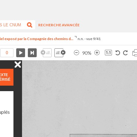
RECHERCHE AVANCÉE
riel exposé par la Compagnie des chemins d...
n.n. - vue 9/41
90%
EXTE
ÉRISÉ
uplés