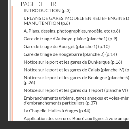
PAGE DE TITRE
INTRODUCTION
(p.3)
I. PLANS DE GARES, MODELE EN RELIEF ENGINS 
MANUTENTION
(p.6)
A. Plans, dessins, photographies, modèle, etc
(p.6)
Gare de triage d'Aulnoye-plaine (planche1)
(p.9)
Gare de triage du Bourget (planche 1)
(p.10)
Gare de triage de Rougebarre (planche 2)
(p.14)
Notice sur le port et les gares de Dunkerque
(p.16)
Notice sur le port et les gares de Calais (planche IV)
(p
Notice sur le port et les gares de Boulogne (planche 5
(p.26)
Notice sur le port et les gares du Tréport (planche VI)
Embranchements urbians, gares annexes et voies-mèr
d'embranchements particuliers
(p.37)
La Chapelle. Halles à étages
(p.44)
Application des serrures Bouré aux lignes à voie uniqu
(p.46)
Droits réservés - CNAM