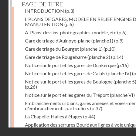
PAGE DE TITRE
INTRODUCTION
(p.3)
I. PLANS DE GARES, MODELE EN RELIEF ENGINS 
MANUTENTION
(p.6)
A. Plans, dessins, photographies, modèle, etc
(p.6)
Gare de triage d'Aulnoye-plaine (planche1)
(p.9)
Gare de triage du Bourget (planche 1)
(p.10)
Gare de triage de Rougebarre (planche 2)
(p.14)
Notice sur le port et les gares de Dunkerque
(p.16)
Notice sur le port et les gares de Calais (planche IV)
(p
Notice sur le port et les gares de Boulogne (planche 5
(p.26)
Notice sur le port et les gares du Tréport (planche VI)
Embranchements urbians, gares annexes et voies-mèr
d'embranchements particuliers
(p.37)
La Chapelle. Halles à étages
(p.44)
Application des serrures Bouré aux lignes à voie uniqu
(p.46)
Droits réservés - CNAM