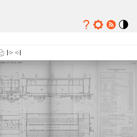
Mode
contraste
élévé