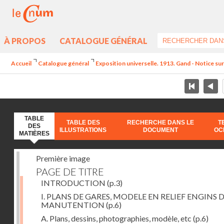
À PROPOS
CATALOGUE GÉNÉRAL
Accueil
Catalogue général
Exposition universelle. 1913. Gand - Notice sur l
TABLE
TABLE DES
RECHERCHE DANS LE
T
DES
ILLUSTRATIONS
DOCUMENT
OC
MATIÈRES
Première image
PAGE DE TITRE
INTRODUCTION
(p.3)
I. PLANS DE GARES, MODELE EN RELIEF ENGINS 
MANUTENTION
(p.6)
A. Plans, dessins, photographies, modèle, etc
(p.6)