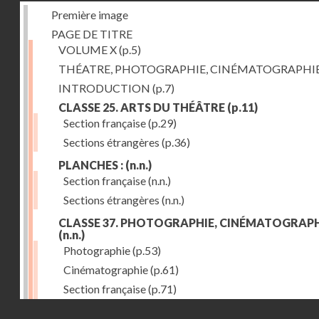
Première image
PAGE DE TITRE
VOLUME X
(p.5)
THÉATRE, PHOTOGRAPHIE, CINÉMATOGRAPHI
INTRODUCTION
(p.7)
CLASSE 25. ARTS DU THÉÂTRE
(p.11)
Section française
(p.29)
Sections étrangères
(p.36)
PLANCHES :
(n.n.)
Section française
(n.n.)
Sections étrangères
(n.n.)
CLASSE 37. PHOTOGRAPHIE, CINÉMATOGRAPH
(n.n.)
Photographie
(p.53)
Cinématographie
(p.61)
Section française
(p.71)
Droits réservés - CNAM
Sections étrangères
(p.84)