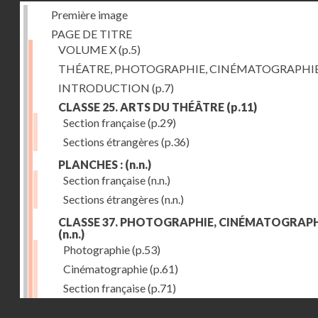
Première image
PAGE DE TITRE
VOLUME X
(p.5)
THÉATRE, PHOTOGRAPHIE, CINÉMATOGRAPHI
INTRODUCTION
(p.7)
CLASSE 25. ARTS DU THÉÂTRE
(p.11)
Section française
(p.29)
Sections étrangères
(p.36)
PLANCHES :
(n.n.)
Section française
(n.n.)
Sections étrangères
(n.n.)
CLASSE 37. PHOTOGRAPHIE, CINÉMATOGRAPH
(n.n.)
Photographie
(p.53)
Cinématographie
(p.61)
Section française
(p.71)
Droits réservés - CNAM
Sections étrangères
(p.84)