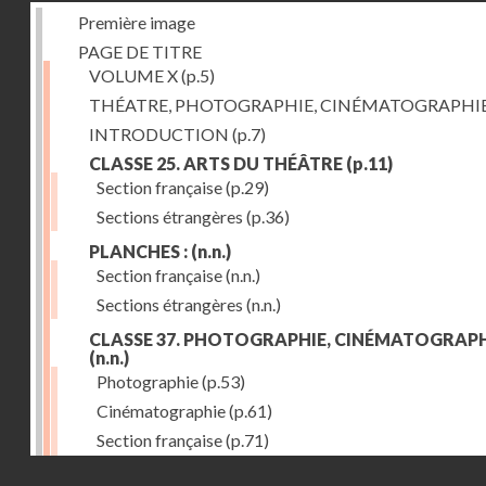
Première image
PAGE DE TITRE
VOLUME X
(p.5)
THÉATRE, PHOTOGRAPHIE, CINÉMATOGRAPHI
INTRODUCTION
(p.7)
CLASSE 25. ARTS DU THÉÂTRE
(p.11)
Section française
(p.29)
Sections étrangères
(p.36)
PLANCHES :
(n.n.)
Section française
(n.n.)
Sections étrangères
(n.n.)
CLASSE 37. PHOTOGRAPHIE, CINÉMATOGRAPH
(n.n.)
Photographie
(p.53)
Cinématographie
(p.61)
Section française
(p.71)
Droits réservés - CNAM
Sections étrangères
(p.84)