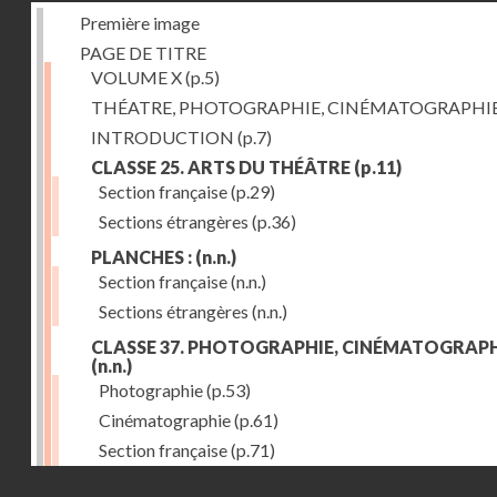
Première image
PAGE DE TITRE
VOLUME X
(p.5)
THÉATRE, PHOTOGRAPHIE, CINÉMATOGRAPHI
INTRODUCTION
(p.7)
CLASSE 25. ARTS DU THÉÂTRE
(p.11)
Section française
(p.29)
Sections étrangères
(p.36)
PLANCHES :
(n.n.)
Section française
(n.n.)
Sections étrangères
(n.n.)
CLASSE 37. PHOTOGRAPHIE, CINÉMATOGRAPH
(n.n.)
Photographie
(p.53)
Cinématographie
(p.61)
Section française
(p.71)
Droits réservés - CNAM
Sections étrangères
(p.84)