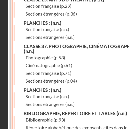
Section française
(p.29)
Sections étrangères
(p.36)
PLANCHES :
(n.n.)
Section française
(n.n.)
Sections étrangères
(n.n.)
CLASSE 37. PHOTOGRAPHIE, CINÉMATOGRAPH
(n.n.)
Photographie
(p.53)
Cinématographie
(p.61)
Section française
(p.71)
Sections étrangères
(p.84)
PLANCHES :
(n.n.)
Section française
(n.n.)
Sections étrangères
(n.n.)
BIBLIOGRAPHIE, RÉPERTOIRE ET TABLES
(n.n.)
Bibliographie
(p.93)
Répertoire alphabétique des exposants cités dans le