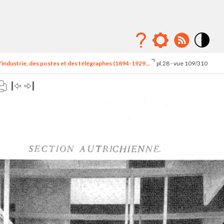
Mode
contraste
'industrie, des postes et des télégraphes (1894-1929...
pl.28 - vue 109/310
élévé