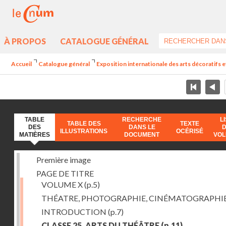
À PROPOS
CATALOGUE GÉNÉRAL
Accueil
Catalogue général
Exposition internationale des arts décoratifs e
TABLE
RECHERCHE
L
TABLE DES
TEXTE
DES
DANS LE
ILLUSTRATIONS
OCÉRISÉ
MATIÈRES
DOCUMENT
VO
Première image
PAGE DE TITRE
VOLUME X
(p.5)
THÉATRE, PHOTOGRAPHIE, CINÉMATOGRAPHI
INTRODUCTION
(p.7)
CLASSE 25. ARTS DU THÉÂTRE
(p.11)