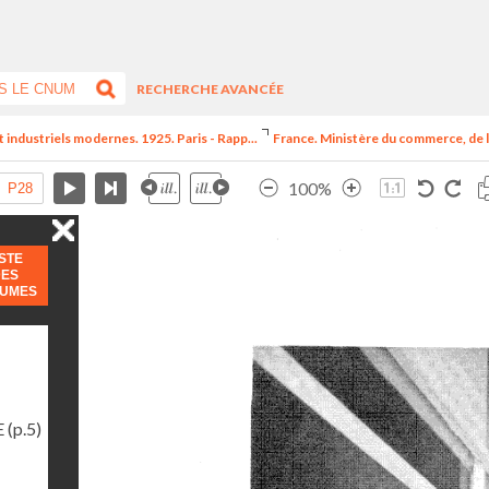
RECHERCHE AVANCÉE
t industriels modernes. 1925. Paris - Rapp...
France. Ministère du commerce, de l
100%
ISTE
DES
LUMES
E
(p.5)