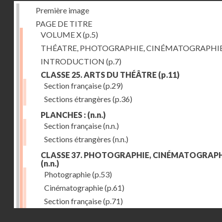
Première image
PAGE DE TITRE
VOLUME X
(p.5)
THÉATRE, PHOTOGRAPHIE, CINÉMATOGRAPHI
INTRODUCTION
(p.7)
CLASSE 25. ARTS DU THÉÂTRE
(p.11)
Section française
(p.29)
Sections étrangères
(p.36)
PLANCHES :
(n.n.)
Section française
(n.n.)
Sections étrangères
(n.n.)
CLASSE 37. PHOTOGRAPHIE, CINÉMATOGRAPH
(n.n.)
Photographie
(p.53)
Cinématographie
(p.61)
Section française
(p.71)
Droits réservés - CNAM
Sections étrangères
(p.84)