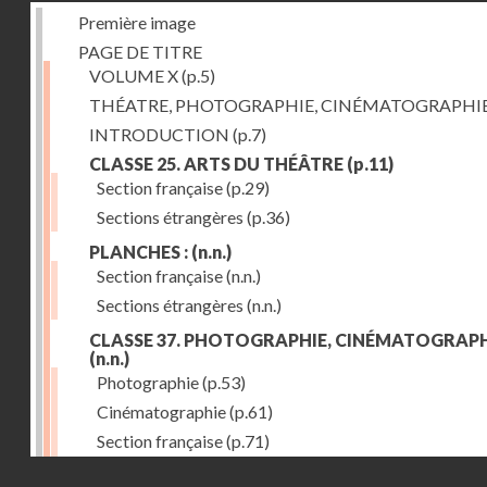
Première image
PAGE DE TITRE
VOLUME X
(p.5)
THÉATRE, PHOTOGRAPHIE, CINÉMATOGRAPHI
INTRODUCTION
(p.7)
CLASSE 25. ARTS DU THÉÂTRE
(p.11)
Section française
(p.29)
Sections étrangères
(p.36)
PLANCHES :
(n.n.)
Section française
(n.n.)
Sections étrangères
(n.n.)
CLASSE 37. PHOTOGRAPHIE, CINÉMATOGRAPH
(n.n.)
Photographie
(p.53)
Cinématographie
(p.61)
Section française
(p.71)
Droits réservés - CNAM
Sections étrangères
(p.84)