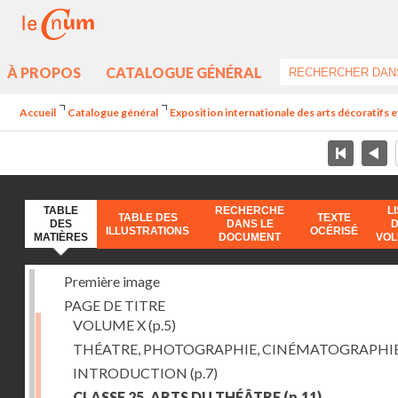
À PROPOS
CATALOGUE GÉNÉRAL
Accueil
Catalogue général
Exposition internationale des arts décoratifs e
TABLE
RECHERCHE
L
TABLE DES
TEXTE
DES
DANS LE
ILLUSTRATIONS
OCÉRISÉ
MATIÈRES
DOCUMENT
VO
Première image
PAGE DE TITRE
VOLUME X
(p.5)
THÉATRE, PHOTOGRAPHIE, CINÉMATOGRAPHI
INTRODUCTION
(p.7)
CLASSE 25. ARTS DU THÉÂTRE
(p.11)