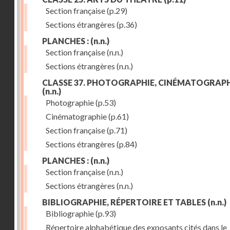
Section française
(p.29)
Sections étrangères
(p.36)
PLANCHES :
(n.n.)
Section française
(n.n.)
Sections étrangères
(n.n.)
CLASSE 37. PHOTOGRAPHIE, CINÉMATOGRAPH
(n.n.)
Photographie
(p.53)
Cinématographie
(p.61)
Section française
(p.71)
Sections étrangères
(p.84)
PLANCHES :
(n.n.)
Section française
(n.n.)
Sections étrangères
(n.n.)
BIBLIOGRAPHIE, RÉPERTOIRE ET TABLES
(n.n.)
Bibliographie
(p.93)
Répertoire alphabétique des exposants cités dans le