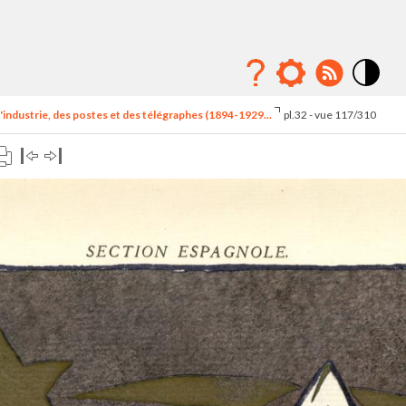
Mode
contraste
'industrie, des postes et des télégraphes (1894-1929...
pl.32 - vue 117/310
élévé