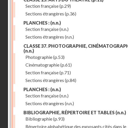
Section française
(p.29)
Sections étrangères
(p.36)
PLANCHES :
(n.n.)
Section française
(n.n.)
Sections étrangères
(n.n.)
CLASSE 37. PHOTOGRAPHIE, CINÉMATOGRAPH
(n.n.)
Photographie
(p.53)
Cinématographie
(p.61)
Section française
(p.71)
Sections étrangères
(p.84)
PLANCHES :
(n.n.)
Section française
(n.n.)
Sections étrangères
(n.n.)
BIBLIOGRAPHIE, RÉPERTOIRE ET TABLES
(n.n.)
Bibliographie
(p.93)
Répertoire alphabétique des exposants cités dans le