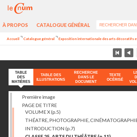
À PROPOS
CATALOGUE GÉNÉRAL
Accueil
Catalogue général
Exposition internationale des arts décoratifs e
TABLE
RECHERCHE
L
TABLE DES
TEXTE
DES
DANS LE
ILLUSTRATIONS
OCÉRISÉ
MATIÈRES
DOCUMENT
VO
Première image
PAGE DE TITRE
VOLUME X
(p.5)
THÉATRE, PHOTOGRAPHIE, CINÉMATOGRAPHI
INTRODUCTION
(p.7)
CLASSE 25. ARTS DU THÉÂTRE
(p.11)