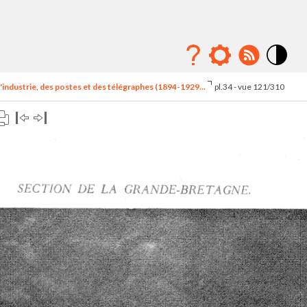
Mode
contraste
'industrie, des postes et des télégraphes (1894-1929...
pl.34 - vue 121/310
élévé