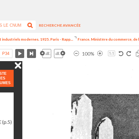
RECHERCHE AVANCÉE
t industriels modernes. 1925. Paris - Rapp...
France. Ministère du commerce, de l
100%
ISTE
DES
LUMES
E
(p.5)