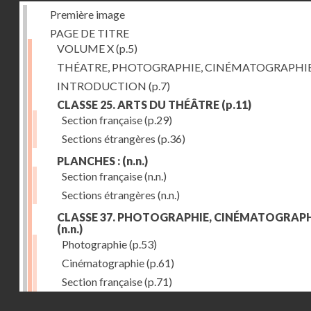
Première image
PAGE DE TITRE
VOLUME X
(p.5)
THÉATRE, PHOTOGRAPHIE, CINÉMATOGRAPHI
INTRODUCTION
(p.7)
CLASSE 25. ARTS DU THÉÂTRE
(p.11)
Section française
(p.29)
Sections étrangères
(p.36)
PLANCHES :
(n.n.)
Section française
(n.n.)
Sections étrangères
(n.n.)
CLASSE 37. PHOTOGRAPHIE, CINÉMATOGRAPH
(n.n.)
Photographie
(p.53)
Cinématographie
(p.61)
Section française
(p.71)
Droits réservés - CNAM
Sections étrangères
(p.84)