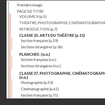
Première image
PAGE DE TITRE
VOLUME X
(p.5)
THÉATRE, PHOTOGRAPHIE, CINÉMATOGRAPHI
INTRODUCTION
(p.7)
CLASSE 25. ARTS DU THÉÂTRE
(p.11)
Section française
(p.29)
Sections étrangères
(p.36)
PLANCHES :
(n.n.)
Section française
(n.n.)
Sections étrangères
(n.n.)
CLASSE 37. PHOTOGRAPHIE, CINÉMATOGRAPH
(n.n.)
Photographie
(p.53)
Cinématographie
(p.61)
Section française
(p.71)
Droits réservés - CNAM
Sections étrangères
(p.84)