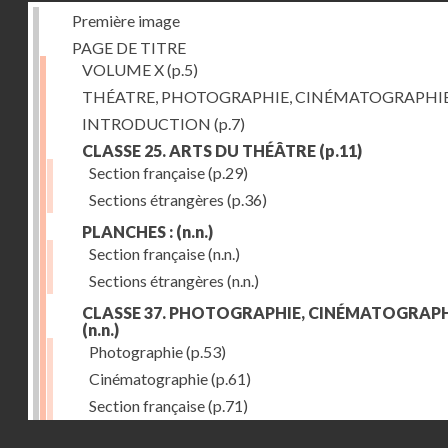
Première image
PAGE DE TITRE
VOLUME X
(p.5)
THÉATRE, PHOTOGRAPHIE, CINÉMATOGRAPHI
INTRODUCTION
(p.7)
CLASSE 25. ARTS DU THÉÂTRE
(p.11)
Section française
(p.29)
Sections étrangères
(p.36)
PLANCHES :
(n.n.)
Section française
(n.n.)
Sections étrangères
(n.n.)
CLASSE 37. PHOTOGRAPHIE, CINÉMATOGRAPH
(n.n.)
Photographie
(p.53)
Cinématographie
(p.61)
Section française
(p.71)
Droits réservés - CNAM
Sections étrangères
(p.84)