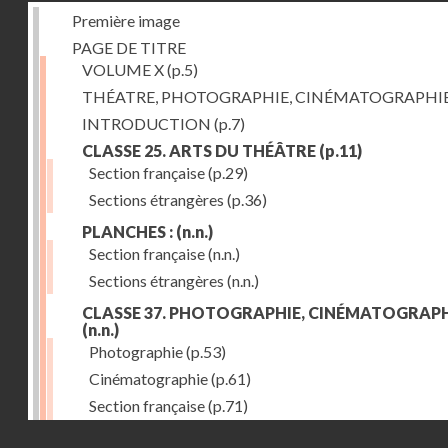
Première image
PAGE DE TITRE
VOLUME X
(p.5)
THÉATRE, PHOTOGRAPHIE, CINÉMATOGRAPHI
INTRODUCTION
(p.7)
CLASSE 25. ARTS DU THÉÂTRE
(p.11)
Section française
(p.29)
Sections étrangères
(p.36)
PLANCHES :
(n.n.)
Section française
(n.n.)
Sections étrangères
(n.n.)
CLASSE 37. PHOTOGRAPHIE, CINÉMATOGRAPH
(n.n.)
Photographie
(p.53)
Cinématographie
(p.61)
Section française
(p.71)
Droits réservés - CNAM
Sections étrangères
(p.84)