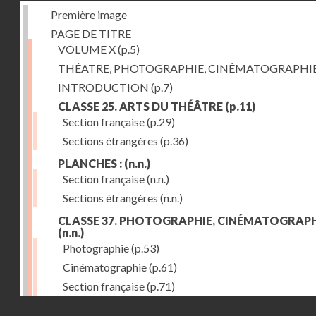
Première image
PAGE DE TITRE
VOLUME X
(p.5)
THÉATRE, PHOTOGRAPHIE, CINÉMATOGRAPHI
INTRODUCTION
(p.7)
CLASSE 25. ARTS DU THÉÂTRE
(p.11)
Section française
(p.29)
Sections étrangères
(p.36)
PLANCHES :
(n.n.)
Section française
(n.n.)
Sections étrangères
(n.n.)
CLASSE 37. PHOTOGRAPHIE, CINÉMATOGRAPH
(n.n.)
Photographie
(p.53)
Cinématographie
(p.61)
Section française
(p.71)
Droits réservés - CNAM
Sections étrangères
(p.84)