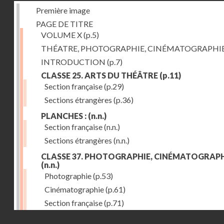
Première image
PAGE DE TITRE
VOLUME X
(p.5)
THÉATRE, PHOTOGRAPHIE, CINÉMATOGRAPHI
INTRODUCTION
(p.7)
CLASSE 25. ARTS DU THÉÂTRE
(p.11)
Section française
(p.29)
Sections étrangères
(p.36)
PLANCHES :
(n.n.)
Section française
(n.n.)
Sections étrangères
(n.n.)
CLASSE 37. PHOTOGRAPHIE, CINÉMATOGRAPH
(n.n.)
Photographie
(p.53)
Cinématographie
(p.61)
Section française
(p.71)
Droits réservés - CNAM
Sections étrangères
(p.84)