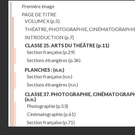
Première image
PAGE DE TITRE
VOLUME X
(p.5)
THÉATRE, PHOTOGRAPHIE, CINÉMATOGRAPHI
INTRODUCTION
(p.7)
CLASSE 25. ARTS DU THÉÂTRE
(p.11)
Section française
(p.29)
Sections étrangères
(p.36)
PLANCHES :
(n.n.)
Section française
(n.n.)
Sections étrangères
(n.n.)
CLASSE 37. PHOTOGRAPHIE, CINÉMATOGRAPH
(n.n.)
Photographie
(p.53)
Cinématographie
(p.61)
Section française
(p.71)
Droits réservés - CNAM
Sections étrangères
(p.84)