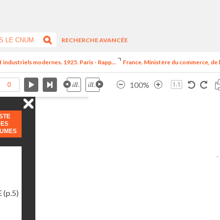
RECHERCHE AVANCÉE
t industriels modernes. 1925. Paris - Rapp...
France. Ministère du commerce, de l
100%
ISTE
DES
LUMES
E
(p.5)