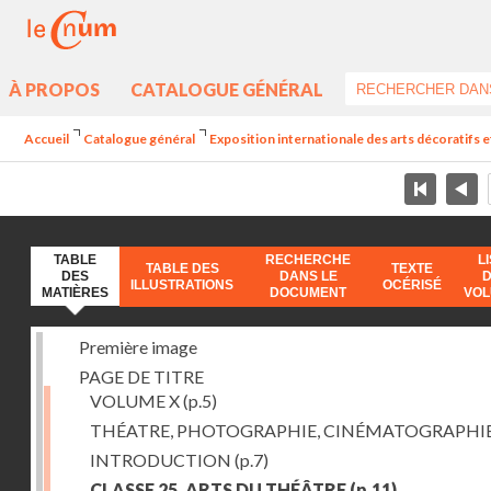
À PROPOS
CATALOGUE GÉNÉRAL
Accueil
Catalogue général
Exposition internationale des arts décoratifs e
TABLE
RECHERCHE
L
TABLE DES
TEXTE
DES
DANS LE
ILLUSTRATIONS
OCÉRISÉ
MATIÈRES
DOCUMENT
VO
Première image
PAGE DE TITRE
VOLUME X
(p.5)
THÉATRE, PHOTOGRAPHIE, CINÉMATOGRAPHI
INTRODUCTION
(p.7)
CLASSE 25. ARTS DU THÉÂTRE
(p.11)