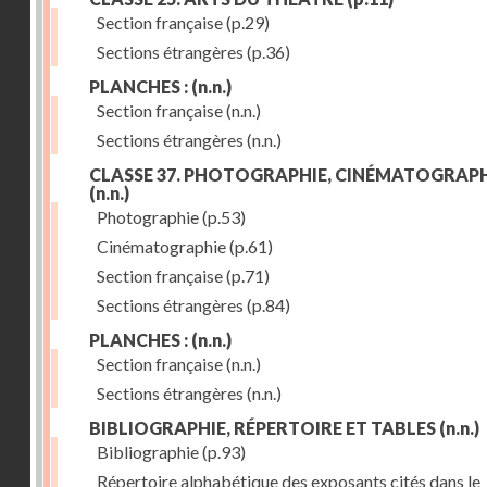
Section française
(p.29)
Sections étrangères
(p.36)
PLANCHES :
(n.n.)
Section française
(n.n.)
Sections étrangères
(n.n.)
CLASSE 37. PHOTOGRAPHIE, CINÉMATOGRAPH
(n.n.)
Photographie
(p.53)
Cinématographie
(p.61)
Section française
(p.71)
Sections étrangères
(p.84)
PLANCHES :
(n.n.)
Section française
(n.n.)
Sections étrangères
(n.n.)
BIBLIOGRAPHIE, RÉPERTOIRE ET TABLES
(n.n.)
Bibliographie
(p.93)
Répertoire alphabétique des exposants cités dans le