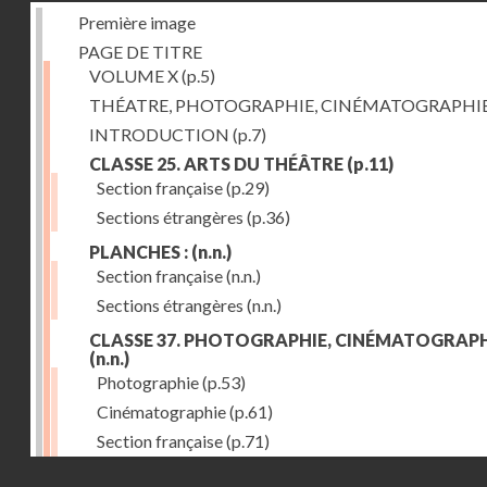
Première image
PAGE DE TITRE
VOLUME X
(p.5)
THÉATRE, PHOTOGRAPHIE, CINÉMATOGRAPHI
INTRODUCTION
(p.7)
CLASSE 25. ARTS DU THÉÂTRE
(p.11)
Section française
(p.29)
Sections étrangères
(p.36)
PLANCHES :
(n.n.)
Section française
(n.n.)
Sections étrangères
(n.n.)
CLASSE 37. PHOTOGRAPHIE, CINÉMATOGRAPH
(n.n.)
Photographie
(p.53)
Cinématographie
(p.61)
Section française
(p.71)
Droits réservés - CNAM
Sections étrangères
(p.84)