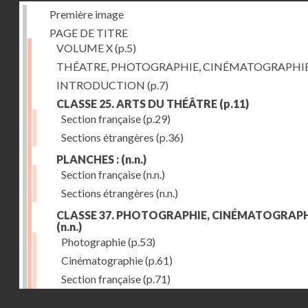
Première image
PAGE DE TITRE
VOLUME X
(p.5)
THÉATRE, PHOTOGRAPHIE, CINÉMATOGRAPHI
INTRODUCTION
(p.7)
CLASSE 25. ARTS DU THÉÂTRE
(p.11)
Section française
(p.29)
Sections étrangères
(p.36)
PLANCHES :
(n.n.)
Section française
(n.n.)
Sections étrangères
(n.n.)
CLASSE 37. PHOTOGRAPHIE, CINÉMATOGRAPH
(n.n.)
Photographie
(p.53)
Cinématographie
(p.61)
Section française
(p.71)
Droits réservés - CNAM
Sections étrangères
(p.84)