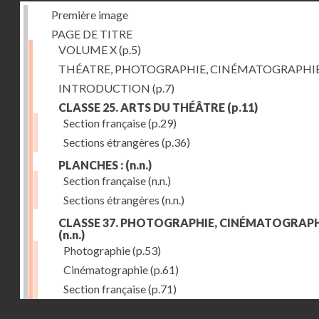
Première image
PAGE DE TITRE
VOLUME X
(p.5)
THÉATRE, PHOTOGRAPHIE, CINÉMATOGRAPHI
INTRODUCTION
(p.7)
CLASSE 25. ARTS DU THÉÂTRE
(p.11)
Section française
(p.29)
Sections étrangères
(p.36)
PLANCHES :
(n.n.)
Section française
(n.n.)
Sections étrangères
(n.n.)
CLASSE 37. PHOTOGRAPHIE, CINÉMATOGRAPH
(n.n.)
Photographie
(p.53)
Cinématographie
(p.61)
Section française
(p.71)
Droits réservés - CNAM
Sections étrangères
(p.84)