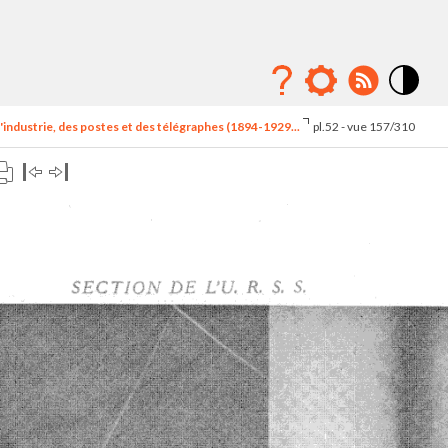
Mode
contraste
'industrie, des postes et des télégraphes (1894-1929...
pl.52 - vue 157/310
élévé