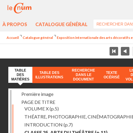
À PROPOS
CATALOGUE GÉNÉRAL
Accueil
Catalogue général
Exposition internationale des arts décoratifs e
TABLE
RECHERCHE
L
TABLE DES
TEXTE
DES
DANS LE
ILLUSTRATIONS
OCÉRISÉ
MATIÈRES
DOCUMENT
VO
Première image
PAGE DE TITRE
VOLUME X
(p.5)
THÉATRE, PHOTOGRAPHIE, CINÉMATOGRAPHI
INTRODUCTION
(p.7)
CLASSE 25. ARTS DU THÉÂTRE
(p.11)