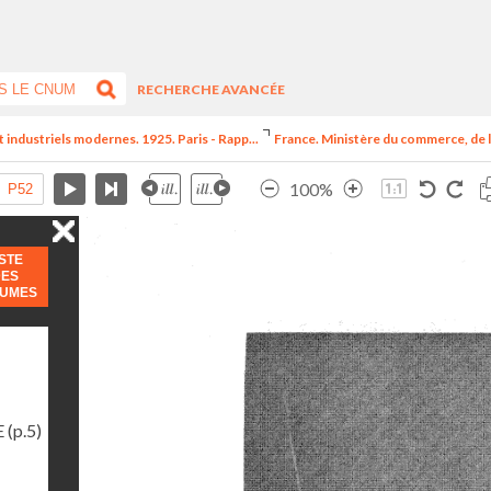
RECHERCHE AVANCÉE
t industriels modernes. 1925. Paris - Rapp...
France. Ministère du commerce, de l
100%
ISTE
DES
LUMES
E
(p.5)