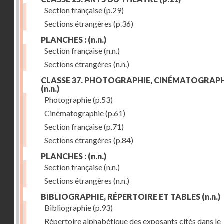
Section française
(p.29)
Sections étrangères
(p.36)
PLANCHES :
(n.n.)
Section française
(n.n.)
Sections étrangères
(n.n.)
CLASSE 37. PHOTOGRAPHIE, CINÉMATOGRAPH
(n.n.)
Photographie
(p.53)
Cinématographie
(p.61)
Section française
(p.71)
Sections étrangères
(p.84)
PLANCHES :
(n.n.)
Section française
(n.n.)
Sections étrangères
(n.n.)
BIBLIOGRAPHIE, RÉPERTOIRE ET TABLES
(n.n.)
Bibliographie
(p.93)
Répertoire alphabétique des exposants cités dans le