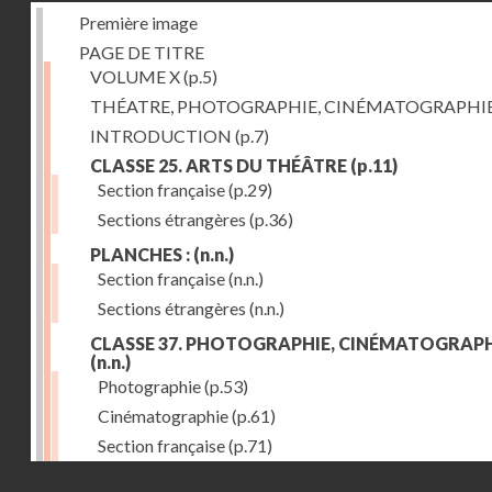
Première image
PAGE DE TITRE
VOLUME X
(p.5)
THÉATRE, PHOTOGRAPHIE, CINÉMATOGRAPHI
INTRODUCTION
(p.7)
CLASSE 25. ARTS DU THÉÂTRE
(p.11)
Section française
(p.29)
Sections étrangères
(p.36)
PLANCHES :
(n.n.)
Section française
(n.n.)
Sections étrangères
(n.n.)
CLASSE 37. PHOTOGRAPHIE, CINÉMATOGRAPH
(n.n.)
Photographie
(p.53)
Cinématographie
(p.61)
Section française
(p.71)
Droits réservés - CNAM
Sections étrangères
(p.84)