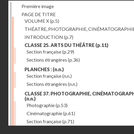
Première image
PAGE DE TITRE
VOLUME X
(p.5)
THÉATRE, PHOTOGRAPHIE, CINÉMATOGRAPHI
INTRODUCTION
(p.7)
CLASSE 25. ARTS DU THÉÂTRE
(p.11)
Section française
(p.29)
Sections étrangères
(p.36)
PLANCHES :
(n.n.)
Section française
(n.n.)
Sections étrangères
(n.n.)
CLASSE 37. PHOTOGRAPHIE, CINÉMATOGRAPH
(n.n.)
Photographie
(p.53)
Cinématographie
(p.61)
Section française
(p.71)
Droits réservés - CNAM
Sections étrangères
(p.84)