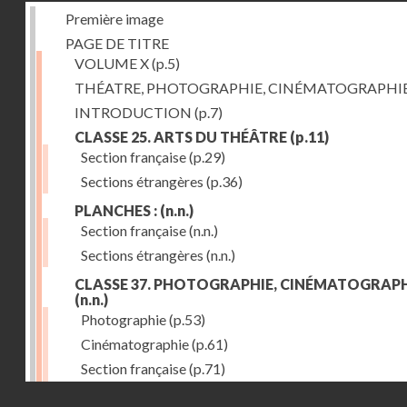
Première image
PAGE DE TITRE
VOLUME X
(p.5)
THÉATRE, PHOTOGRAPHIE, CINÉMATOGRAPHI
INTRODUCTION
(p.7)
CLASSE 25. ARTS DU THÉÂTRE
(p.11)
Section française
(p.29)
Sections étrangères
(p.36)
PLANCHES :
(n.n.)
Section française
(n.n.)
Sections étrangères
(n.n.)
CLASSE 37. PHOTOGRAPHIE, CINÉMATOGRAPH
(n.n.)
Photographie
(p.53)
Cinématographie
(p.61)
Section française
(p.71)
Droits réservés - CNAM
Sections étrangères
(p.84)