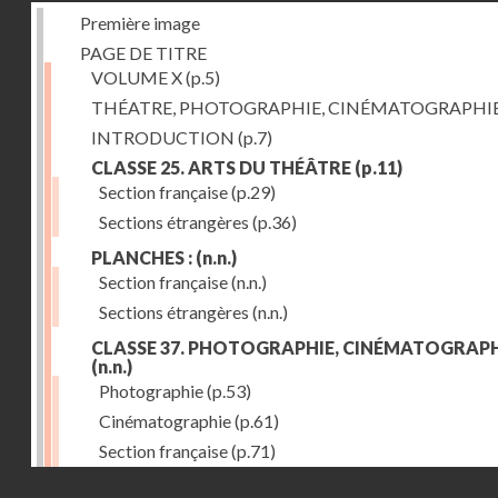
Première image
PAGE DE TITRE
VOLUME X
(p.5)
THÉATRE, PHOTOGRAPHIE, CINÉMATOGRAPHI
INTRODUCTION
(p.7)
CLASSE 25. ARTS DU THÉÂTRE
(p.11)
Section française
(p.29)
Sections étrangères
(p.36)
PLANCHES :
(n.n.)
Section française
(n.n.)
Sections étrangères
(n.n.)
CLASSE 37. PHOTOGRAPHIE, CINÉMATOGRAPH
(n.n.)
Photographie
(p.53)
Cinématographie
(p.61)
Section française
(p.71)
Droits réservés - CNAM
Sections étrangères
(p.84)