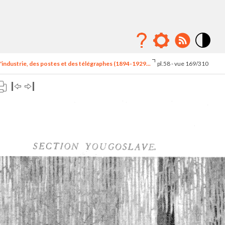
Mode
contraste
'industrie, des postes et des télégraphes (1894-1929...
pl.58 - vue 169/310
élévé