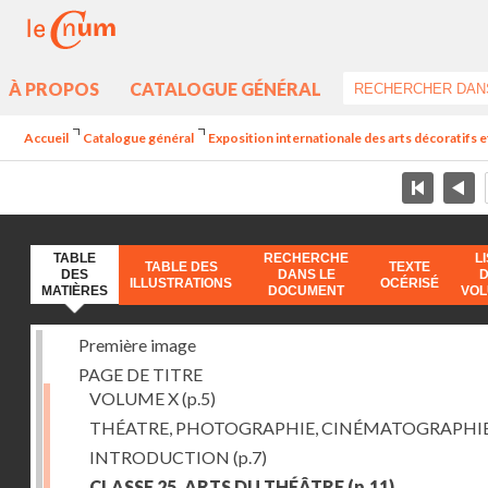
À PROPOS
CATALOGUE GÉNÉRAL
Accueil
Catalogue général
Exposition internationale des arts décoratifs e
TABLE
RECHERCHE
L
TABLE DES
TEXTE
DES
DANS LE
ILLUSTRATIONS
OCÉRISÉ
MATIÈRES
DOCUMENT
VO
Première image
PAGE DE TITRE
VOLUME X
(p.5)
THÉATRE, PHOTOGRAPHIE, CINÉMATOGRAPHI
INTRODUCTION
(p.7)
CLASSE 25. ARTS DU THÉÂTRE
(p.11)