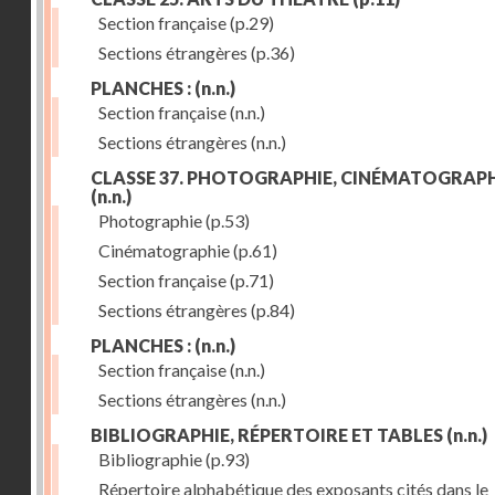
Section française
(p.29)
Sections étrangères
(p.36)
PLANCHES :
(n.n.)
Section française
(n.n.)
Sections étrangères
(n.n.)
CLASSE 37. PHOTOGRAPHIE, CINÉMATOGRAPH
(n.n.)
Photographie
(p.53)
Cinématographie
(p.61)
Section française
(p.71)
Sections étrangères
(p.84)
PLANCHES :
(n.n.)
Section française
(n.n.)
Sections étrangères
(n.n.)
BIBLIOGRAPHIE, RÉPERTOIRE ET TABLES
(n.n.)
Bibliographie
(p.93)
Répertoire alphabétique des exposants cités dans le