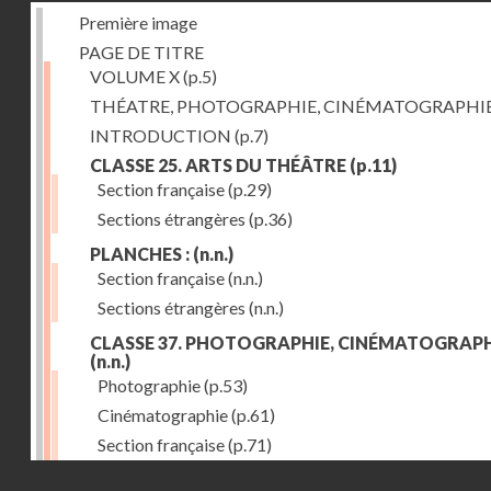
Première image
PAGE DE TITRE
VOLUME X
(p.5)
THÉATRE, PHOTOGRAPHIE, CINÉMATOGRAPHI
INTRODUCTION
(p.7)
CLASSE 25. ARTS DU THÉÂTRE
(p.11)
Section française
(p.29)
Sections étrangères
(p.36)
PLANCHES :
(n.n.)
Section française
(n.n.)
Sections étrangères
(n.n.)
CLASSE 37. PHOTOGRAPHIE, CINÉMATOGRAPH
(n.n.)
Photographie
(p.53)
Cinématographie
(p.61)
Section française
(p.71)
Droits réservés - CNAM
Sections étrangères
(p.84)