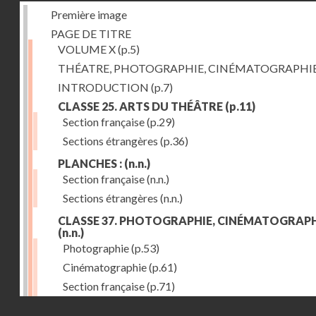
Première image
PAGE DE TITRE
VOLUME X
(p.5)
THÉATRE, PHOTOGRAPHIE, CINÉMATOGRAPHI
INTRODUCTION
(p.7)
CLASSE 25. ARTS DU THÉÂTRE
(p.11)
Section française
(p.29)
Sections étrangères
(p.36)
PLANCHES :
(n.n.)
Section française
(n.n.)
Sections étrangères
(n.n.)
CLASSE 37. PHOTOGRAPHIE, CINÉMATOGRAPH
(n.n.)
Photographie
(p.53)
Cinématographie
(p.61)
Section française
(p.71)
Droits réservés - CNAM
Sections étrangères
(p.84)