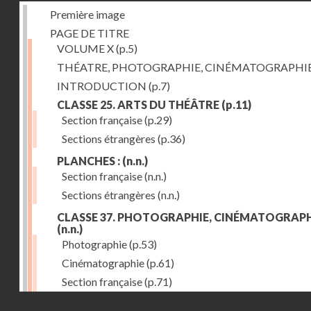
Première image
PAGE DE TITRE
VOLUME X
(p.5)
THÉATRE, PHOTOGRAPHIE, CINÉMATOGRAPHI
INTRODUCTION
(p.7)
CLASSE 25. ARTS DU THÉÂTRE
(p.11)
Section française
(p.29)
Sections étrangères
(p.36)
PLANCHES :
(n.n.)
Section française
(n.n.)
Sections étrangères
(n.n.)
CLASSE 37. PHOTOGRAPHIE, CINÉMATOGRAPH
(n.n.)
Photographie
(p.53)
Cinématographie
(p.61)
Section française
(p.71)
Droits réservés - CNAM
Sections étrangères
(p.84)