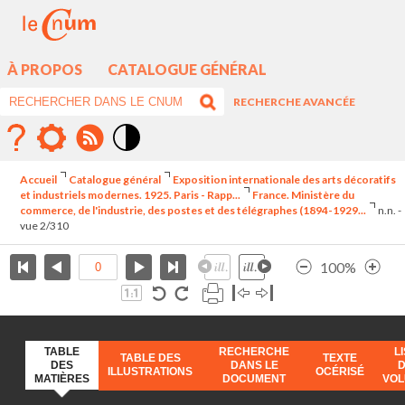
À PROPOS
CATALOGUE GÉNÉRAL
RECHERCHE AVANCÉE
Mode
contraste
Accueil
Catalogue général
Exposition internationale des arts décoratifs
élévé
et industriels modernes. 1925. Paris - Rapp...
France. Ministère du
commerce, de l'industrie, des postes et des télégraphes (1894-1929...
n.n. -
vue 2/310
100%
TABLE
RECHERCHE
L
TABLE DES
TEXTE
DES
DANS LE
ILLUSTRATIONS
OCÉRISÉ
MATIÈRES
DOCUMENT
VO