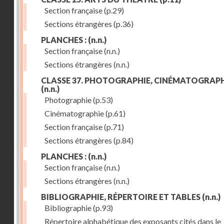
Section française
(p.29)
Sections étrangères
(p.36)
PLANCHES :
(n.n.)
Section française
(n.n.)
Sections étrangères
(n.n.)
CLASSE 37. PHOTOGRAPHIE, CINÉMATOGRAPH
(n.n.)
Photographie
(p.53)
Cinématographie
(p.61)
Section française
(p.71)
Sections étrangères
(p.84)
PLANCHES :
(n.n.)
Section française
(n.n.)
Sections étrangères
(n.n.)
BIBLIOGRAPHIE, RÉPERTOIRE ET TABLES
(n.n.)
Bibliographie
(p.93)
Répertoire alphabétique des exposants cités dans le