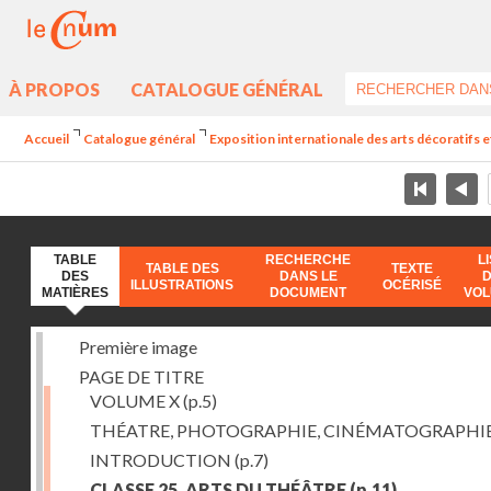
À PROPOS
CATALOGUE GÉNÉRAL
Accueil
Catalogue général
Exposition internationale des arts décoratifs e
TABLE
RECHERCHE
L
TABLE DES
TEXTE
DES
DANS LE
ILLUSTRATIONS
OCÉRISÉ
MATIÈRES
DOCUMENT
VO
Première image
PAGE DE TITRE
VOLUME X
(p.5)
THÉATRE, PHOTOGRAPHIE, CINÉMATOGRAPHI
INTRODUCTION
(p.7)
CLASSE 25. ARTS DU THÉÂTRE
(p.11)