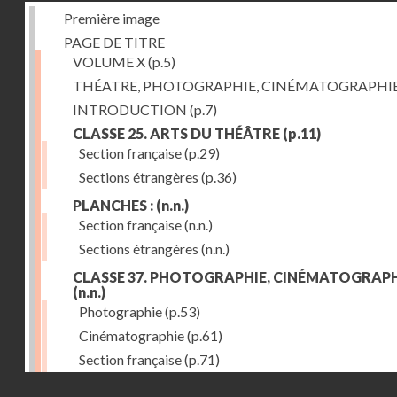
Première image
PAGE DE TITRE
VOLUME X
(p.5)
THÉATRE, PHOTOGRAPHIE, CINÉMATOGRAPHI
INTRODUCTION
(p.7)
CLASSE 25. ARTS DU THÉÂTRE
(p.11)
Section française
(p.29)
Sections étrangères
(p.36)
PLANCHES :
(n.n.)
Section française
(n.n.)
Sections étrangères
(n.n.)
CLASSE 37. PHOTOGRAPHIE, CINÉMATOGRAPH
(n.n.)
Photographie
(p.53)
Cinématographie
(p.61)
Section française
(p.71)
Droits réservés - CNAM
Sections étrangères
(p.84)