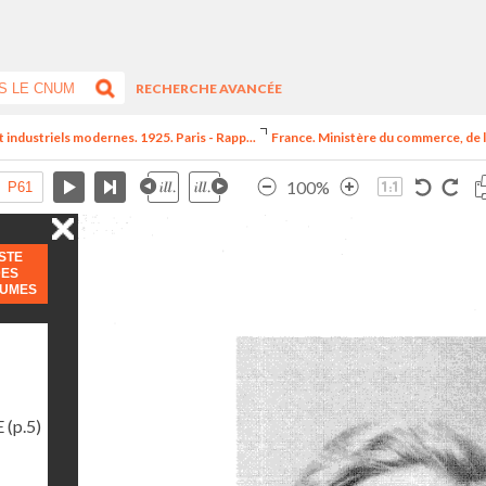
RECHERCHE AVANCÉE
t industriels modernes. 1925. Paris - Rapp...
France. Ministère du commerce, de l
100%
ISTE
DES
LUMES
E
(p.5)