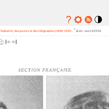
Mode
contraste
'industrie, des postes et des télégraphes (1894-1929...
pl.61 - vue 213/310
élévé