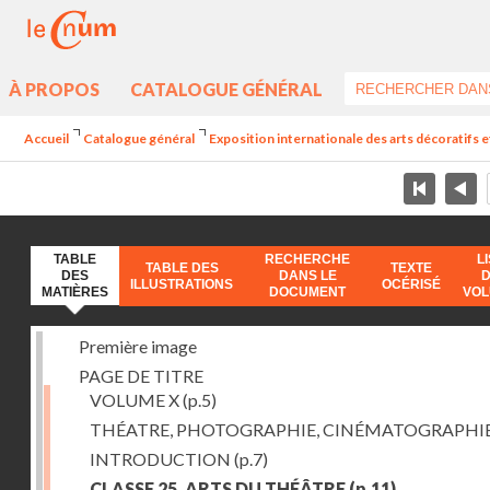
À PROPOS
CATALOGUE GÉNÉRAL
Accueil
Catalogue général
Exposition internationale des arts décoratifs e
TABLE
RECHERCHE
L
TABLE DES
TEXTE
DES
DANS LE
ILLUSTRATIONS
OCÉRISÉ
MATIÈRES
DOCUMENT
VO
Première image
PAGE DE TITRE
VOLUME X
(p.5)
THÉATRE, PHOTOGRAPHIE, CINÉMATOGRAPHI
INTRODUCTION
(p.7)
CLASSE 25. ARTS DU THÉÂTRE
(p.11)