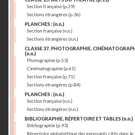
Section française
(p.29)
Sections étrangères
(p.36)
PLANCHES :
(n.n.)
Section française
(n.n.)
Sections étrangères
(n.n.)
CLASSE 37. PHOTOGRAPHIE, CINÉMATOGRAPH
(n.n.)
Photographie
(p.53)
Cinématographie
(p.61)
Section française
(p.71)
Sections étrangères
(p.84)
PLANCHES :
(n.n.)
Section française
(n.n.)
Sections étrangères
(n.n.)
BIBLIOGRAPHIE, RÉPERTOIRE ET TABLES
(n.n.)
Bibliographie
(p.93)
Répertoire alphabétique des exposants cités dans le