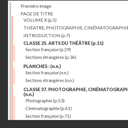
Première image
PAGE DE TITRE
VOLUME X
(p.5)
THÉATRE, PHOTOGRAPHIE, CINÉMATOGRAPHI
INTRODUCTION
(p.7)
CLASSE 25. ARTS DU THÉÂTRE
(p.11)
Section française
(p.29)
Sections étrangères
(p.36)
PLANCHES :
(n.n.)
Section française
(n.n.)
Sections étrangères
(n.n.)
CLASSE 37. PHOTOGRAPHIE, CINÉMATOGRAPH
(n.n.)
Photographie
(p.53)
Cinématographie
(p.61)
Section française
(p.71)
Droits réservés - CNAM
Sections étrangères
(p.84)