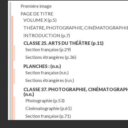
Première image
PAGE DE TITRE
VOLUME X
(p.5)
THÉATRE, PHOTOGRAPHIE, CINÉMATOGRAPHI
INTRODUCTION
(p.7)
CLASSE 25. ARTS DU THÉÂTRE
(p.11)
Section française
(p.29)
Sections étrangères
(p.36)
PLANCHES :
(n.n.)
Section française
(n.n.)
Sections étrangères
(n.n.)
CLASSE 37. PHOTOGRAPHIE, CINÉMATOGRAPH
(n.n.)
Photographie
(p.53)
Cinématographie
(p.61)
Section française
(p.71)
Droits réservés - CNAM
Sections étrangères
(p.84)