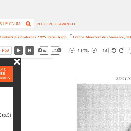
RECHERCHE AVANCÉE
t industriels modernes. 1925. Paris - Rapp...
France. Ministère du commerce, de l
110%
ISTE
DES
LUMES
E
(p.5)