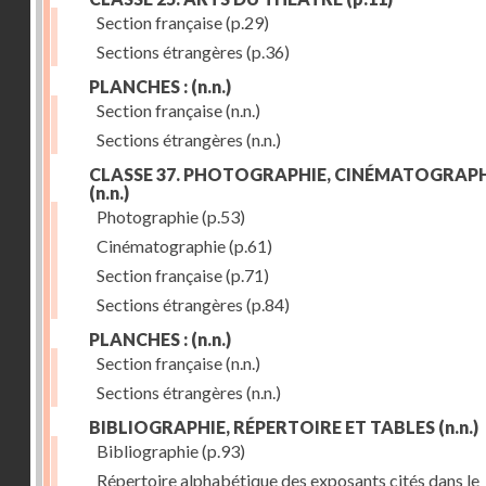
Section française
(p.29)
Sections étrangères
(p.36)
PLANCHES :
(n.n.)
Section française
(n.n.)
Sections étrangères
(n.n.)
CLASSE 37. PHOTOGRAPHIE, CINÉMATOGRAPH
(n.n.)
Photographie
(p.53)
Cinématographie
(p.61)
Section française
(p.71)
Sections étrangères
(p.84)
PLANCHES :
(n.n.)
Section française
(n.n.)
Sections étrangères
(n.n.)
BIBLIOGRAPHIE, RÉPERTOIRE ET TABLES
(n.n.)
Bibliographie
(p.93)
Répertoire alphabétique des exposants cités dans le