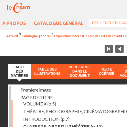
À PROPOS
CATALOGUE GÉNÉRAL
Accueil
Catalogue général
Exposition internationale des arts décoratifs e
TABLE
RECHERCHE
L
TABLE DES
TEXTE
DES
DANS LE
ILLUSTRATIONS
OCÉRISÉ
MATIÈRES
DOCUMENT
VO
Première image
PAGE DE TITRE
VOLUME X
(p.5)
THÉATRE, PHOTOGRAPHIE, CINÉMATOGRAPHI
INTRODUCTION
(p.7)
CLASSE 25. ARTS DU THÉÂTRE
(p.11)