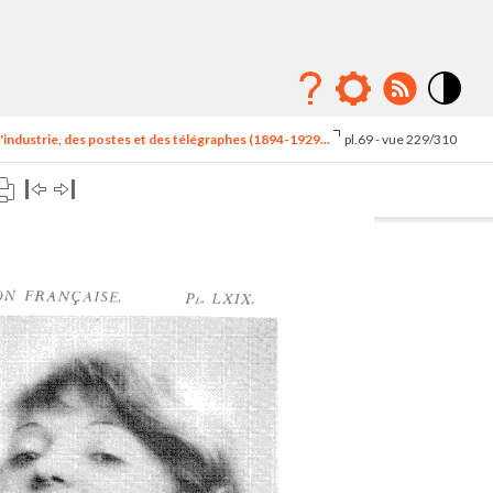
Mode
contraste
'industrie, des postes et des télégraphes (1894-1929...
pl.69 - vue 229/310
élévé