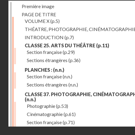
Première image
PAGE DE TITRE
VOLUME X
(p.5)
THÉATRE, PHOTOGRAPHIE, CINÉMATOGRAPHI
INTRODUCTION
(p.7)
CLASSE 25. ARTS DU THÉÂTRE
(p.11)
Section française
(p.29)
Sections étrangères
(p.36)
PLANCHES :
(n.n.)
Section française
(n.n.)
Sections étrangères
(n.n.)
CLASSE 37. PHOTOGRAPHIE, CINÉMATOGRAPH
(n.n.)
Photographie
(p.53)
Cinématographie
(p.61)
Section française
(p.71)
Droits réservés - CNAM
Sections étrangères
(p.84)