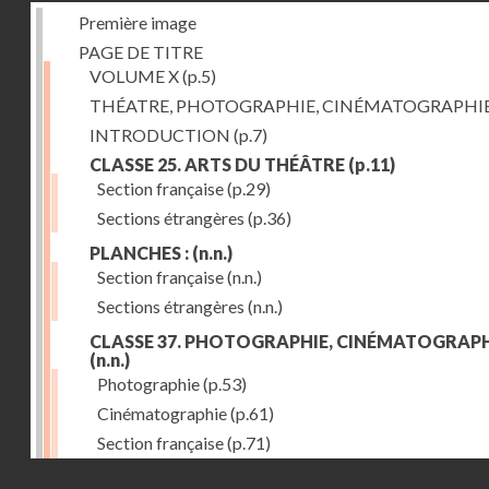
Première image
PAGE DE TITRE
VOLUME X
(p.5)
THÉATRE, PHOTOGRAPHIE, CINÉMATOGRAPHI
INTRODUCTION
(p.7)
CLASSE 25. ARTS DU THÉÂTRE
(p.11)
Section française
(p.29)
Sections étrangères
(p.36)
PLANCHES :
(n.n.)
Section française
(n.n.)
Sections étrangères
(n.n.)
CLASSE 37. PHOTOGRAPHIE, CINÉMATOGRAPH
(n.n.)
Photographie
(p.53)
Cinématographie
(p.61)
Section française
(p.71)
Droits réservés - CNAM
Sections étrangères
(p.84)