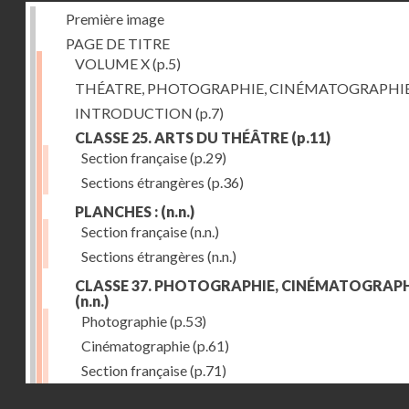
Première image
PAGE DE TITRE
VOLUME X
(p.5)
THÉATRE, PHOTOGRAPHIE, CINÉMATOGRAPHI
INTRODUCTION
(p.7)
CLASSE 25. ARTS DU THÉÂTRE
(p.11)
Section française
(p.29)
Sections étrangères
(p.36)
PLANCHES :
(n.n.)
Section française
(n.n.)
Sections étrangères
(n.n.)
CLASSE 37. PHOTOGRAPHIE, CINÉMATOGRAPH
(n.n.)
Photographie
(p.53)
Cinématographie
(p.61)
Section française
(p.71)
Droits réservés - CNAM
Sections étrangères
(p.84)