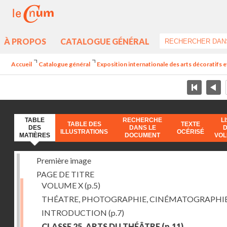
À PROPOS
CATALOGUE GÉNÉRAL
Accueil
Catalogue général
Exposition internationale des arts décoratifs e
TABLE
RECHERCHE
L
TABLE DES
TEXTE
DES
DANS LE
ILLUSTRATIONS
OCÉRISÉ
MATIÈRES
DOCUMENT
VO
Première image
PAGE DE TITRE
VOLUME X
(p.5)
THÉATRE, PHOTOGRAPHIE, CINÉMATOGRAPHI
INTRODUCTION
(p.7)
CLASSE 25. ARTS DU THÉÂTRE
(p.11)