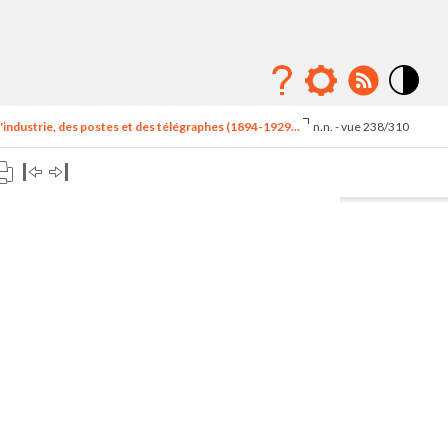
Mode
contraste
'industrie, des postes et des télégraphes (1894-1929...
n.n. - vue 238/310
élévé