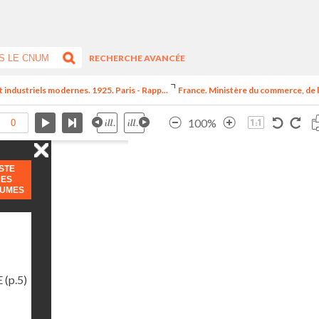
RECHERCHE AVANCÉE
t industriels modernes. 1925. Paris - Rapp...
France. Ministère du commerce, de l
100%
ISTE
DES
LUMES
E
(p.5)