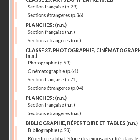
Section française
(p.29)
Sections étrangères
(p.36)
PLANCHES :
(n.n.)
Section française
(n.n.)
Sections étrangères
(n.n.)
CLASSE 37. PHOTOGRAPHIE, CINÉMATOGRAPH
(n.n.)
Photographie
(p.53)
Cinématographie
(p.61)
Section française
(p.71)
Sections étrangères
(p.84)
PLANCHES :
(n.n.)
Section française
(n.n.)
Sections étrangères
(n.n.)
BIBLIOGRAPHIE, RÉPERTOIRE ET TABLES
(n.n.)
Bibliographie
(p.93)
Répertoire alphabétique des exposants cités dans le