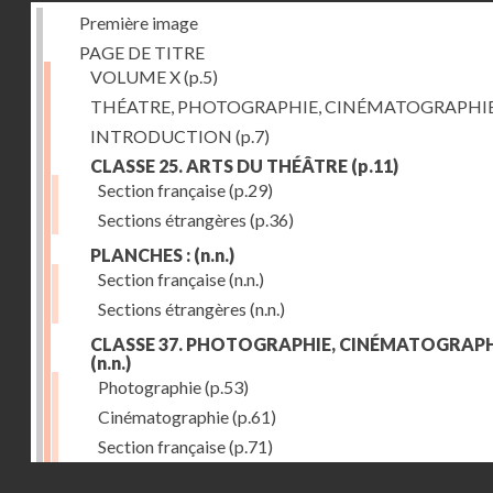
Première image
PAGE DE TITRE
VOLUME X
(p.5)
THÉATRE, PHOTOGRAPHIE, CINÉMATOGRAPHI
INTRODUCTION
(p.7)
CLASSE 25. ARTS DU THÉÂTRE
(p.11)
Section française
(p.29)
Sections étrangères
(p.36)
PLANCHES :
(n.n.)
Section française
(n.n.)
Sections étrangères
(n.n.)
CLASSE 37. PHOTOGRAPHIE, CINÉMATOGRAPH
(n.n.)
Photographie
(p.53)
Cinématographie
(p.61)
Section française
(p.71)
Droits réservés - CNAM
Sections étrangères
(p.84)