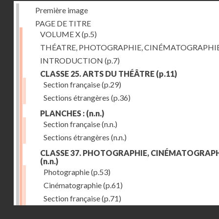
Première image
PAGE DE TITRE
VOLUME X
(p.5)
THÉATRE, PHOTOGRAPHIE, CINÉMATOGRAPHI
INTRODUCTION
(p.7)
CLASSE 25. ARTS DU THÉÂTRE
(p.11)
Section française
(p.29)
Sections étrangères
(p.36)
PLANCHES :
(n.n.)
Section française
(n.n.)
Sections étrangères
(n.n.)
CLASSE 37. PHOTOGRAPHIE, CINÉMATOGRAPH
(n.n.)
Photographie
(p.53)
Cinématographie
(p.61)
Section française
(p.71)
Droits réservés - CNAM
Sections étrangères
(p.84)