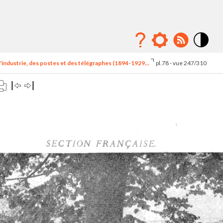
Mode
contraste
'industrie, des postes et des télégraphes (1894-1929...
pl.78 - vue 247/310
élévé