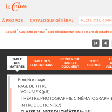
À PROPOS
CATALOGUE GÉNÉRAL
Accueil
Catalogue général
Exposition internationale des arts décoratifs e
TABLE
RECHERCHE
L
TABLE DES
TEXTE
DES
DANS LE
ILLUSTRATIONS
OCÉRISÉ
MATIÈRES
DOCUMENT
VO
Première image
PAGE DE TITRE
VOLUME X
(p.5)
THÉATRE, PHOTOGRAPHIE, CINÉMATOGRAPHI
INTRODUCTION
(p.7)
CLASSE 25. ARTS DU THÉÂTRE
(p.11)