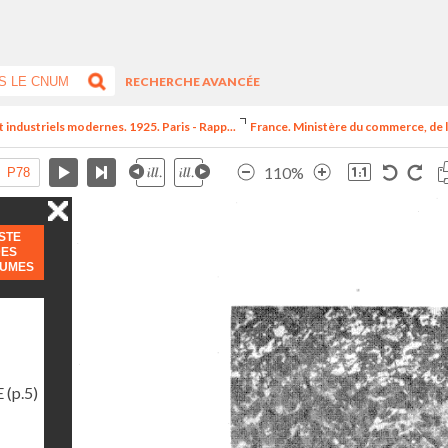
RECHERCHE AVANCÉE
t industriels modernes. 1925. Paris - Rapp...
France. Ministère du commerce, de l
110%
ISTE
DES
LUMES
E
(p.5)