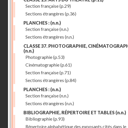
Section française
(p.29)
Sections étrangères
(p.36)
PLANCHES :
(n.n.)
Section française
(n.n.)
Sections étrangères
(n.n.)
CLASSE 37. PHOTOGRAPHIE, CINÉMATOGRAPH
(n.n.)
Photographie
(p.53)
Cinématographie
(p.61)
Section française
(p.71)
Sections étrangères
(p.84)
PLANCHES :
(n.n.)
Section française
(n.n.)
Sections étrangères
(n.n.)
BIBLIOGRAPHIE, RÉPERTOIRE ET TABLES
(n.n.)
Bibliographie
(p.93)
Répertoire alphabétique des exposants cités dans le