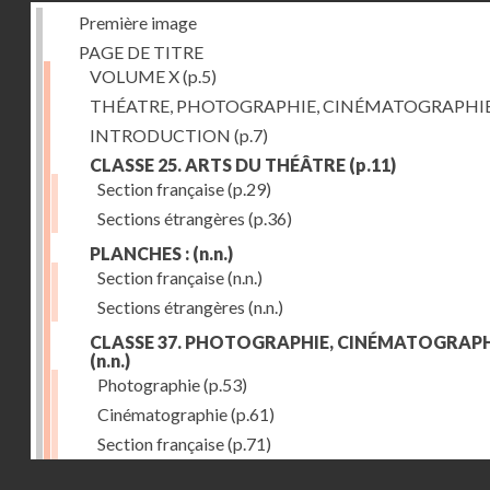
Première image
PAGE DE TITRE
VOLUME X
(p.5)
THÉATRE, PHOTOGRAPHIE, CINÉMATOGRAPHI
INTRODUCTION
(p.7)
CLASSE 25. ARTS DU THÉÂTRE
(p.11)
Section française
(p.29)
Sections étrangères
(p.36)
PLANCHES :
(n.n.)
Section française
(n.n.)
Sections étrangères
(n.n.)
CLASSE 37. PHOTOGRAPHIE, CINÉMATOGRAPH
(n.n.)
Photographie
(p.53)
Cinématographie
(p.61)
Section française
(p.71)
Droits réservés - CNAM
Sections étrangères
(p.84)