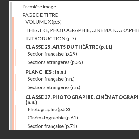
Première image
PAGE DE TITRE
VOLUME X
(p.5)
THÉATRE, PHOTOGRAPHIE, CINÉMATOGRAPHI
INTRODUCTION
(p.7)
CLASSE 25. ARTS DU THÉÂTRE
(p.11)
Section française
(p.29)
Sections étrangères
(p.36)
PLANCHES :
(n.n.)
Section française
(n.n.)
Sections étrangères
(n.n.)
CLASSE 37. PHOTOGRAPHIE, CINÉMATOGRAPH
(n.n.)
Photographie
(p.53)
Cinématographie
(p.61)
Section française
(p.71)
Droits réservés - CNAM
Sections étrangères
(p.84)